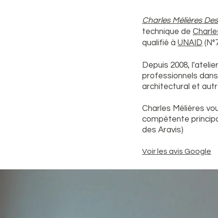
Charles Mélières Des
technique de
Charle
qualifié à
UNAID
(N°7
Depuis 2008, l'ateli
professionnels dans
architectur
al et aut
Charles Mélières vo
compétente principa
des Aravis)
Voir les avis
G
oogle