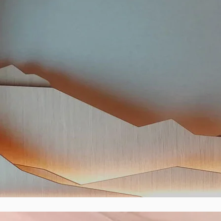
HÔTEL LE PRé 
Annecy
Découvrir >