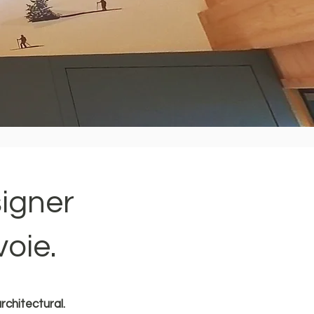
signer
oie.
rchitectural.