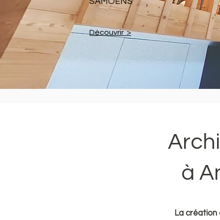
SAMOËNS
Découvrir >
Archi
à A
La création 