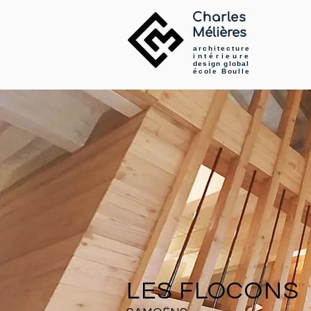
Charles
Mélières
architecture
intérieure
design global
école Boulle
LES FLOCONS