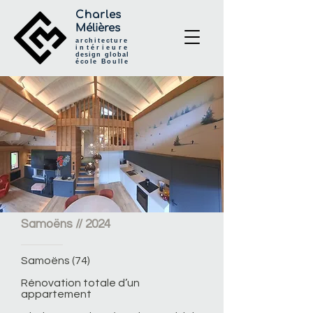
Charles
Mélières
architecture
intérieure
design global
école Boulle
Samoëns // 2024
Samoëns (74)
Rénovation totale d’un
appartement