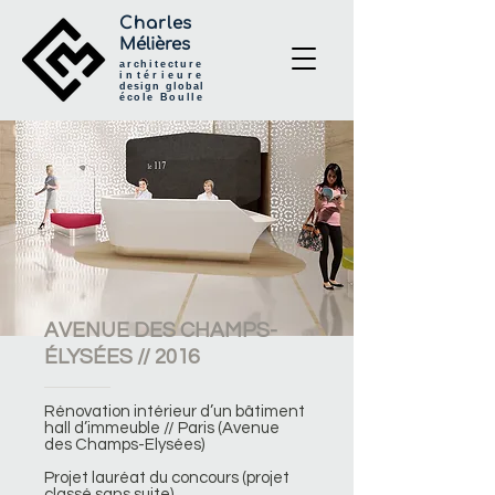
Charles
Mélières
architecture
intérieure
design global
école Boulle
AVENUE DES CHAMPS-
ÉLYSÉES // 2016
Rénovation intérieur d’un bâtiment
hall d’immeuble // Paris (Avenue
des Champs-Elysées)
Projet lauréat du concours (projet
classé sans suite)